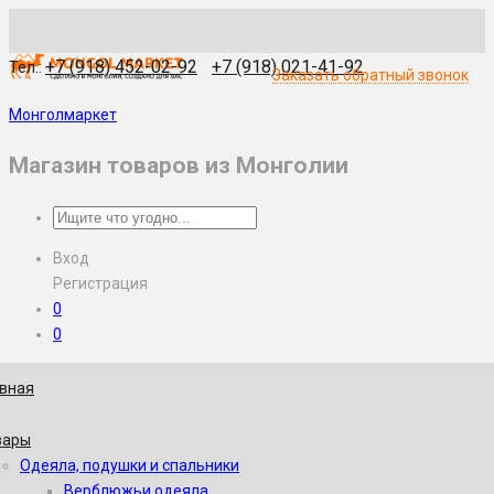
WhatsApp
Skype
Viber
Telegram
WeChat
+7 (918) 452-02-92
+7 (918) 021-41-92
Тел.:
Заказать обратный звонок
Монголмаркет
Магазин товаров из Монголии
Вход
Регистрация
0
0
авная
вары
Одеяла, подушки и спальники
Верблюжьи одеяла