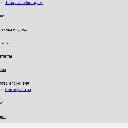
Товары по брендам
ас
тавка и сроки
зывы
нтакты
том
ата и гарантия
Сертификаты
ог
ции