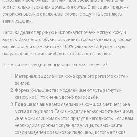
Кожаные и войлочные тапочки, произведенные в Монголии –
это не только нарядная домашняя обувь. Благодаря прямому
соприкосновению с кожей, вы сможете ощутить все плюсы
таких изделий.
Тапочки делают вручную и используют очень мягкую кожу и
войлок. Из-за этого обувь проминается со временем под форму
вашей стопы и становится на 100% уникальной. Купив такую
пару, вы фактически приобретете вещь точно по ноге.
Что отличает традиционные монгольские тапочки?
Материал:
выделанная кожа крупного рогатого скота и
войлок.
Форма:
большинство моделей имеют чуть загнутый
кверху нос, что очень удобно при ходьбе.
Подошва:
чаще всего сделана из кожи, за счет чего она
мягкая и гнущаяся. Такие модели нельзя носить вне дома,
иначе они слишком быстро придут в негодность. Если вам
необходима удобная обувь для улицы, то выбирайте
среди моделей с резиновой подошвой, которые также