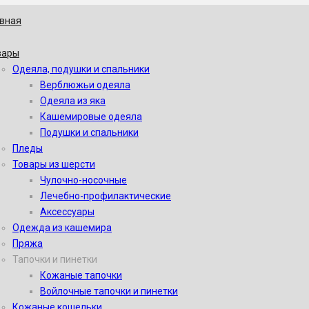
авная
вары
Одеяла, подушки и спальники
Верблюжьи одеяла
Одеяла из яка
Кашемировые одеяла
Подушки и спальники
Пледы
Товары из шерсти
Чулочно-носочные
Лечебно-профилактические
Аксессуары
Одежда из кашемира
Пряжа
Тапочки и пинетки
Кожаные тапочки
Войлочные тапочки и пинетки
Кожаные кошельки