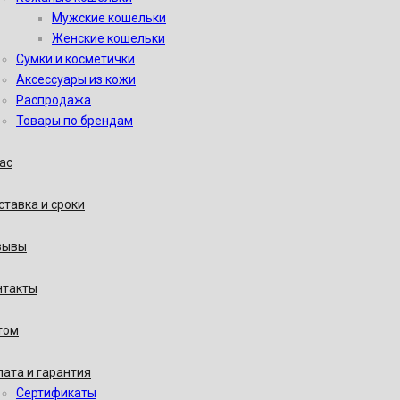
Мужские кошельки
Женские кошельки
Сумки и косметички
Аксессуары из кожи
Распродажа
Товары по брендам
ас
тавка и сроки
зывы
нтакты
том
ата и гарантия
Сертификаты