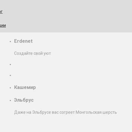
ог
ции
Erdenet
Создайте свой уют
Кашемир
Эльбрус
Даже на Эльбрусе вас согреет Монгольская шерсть