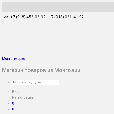
WhatsApp
Skype
Viber
Telegram
WeChat
+7 (918) 452-02-92
+7 (918) 021-41-92
Тел.:
Монголмаркет
Магазин товаров из Монголии
Вход
Регистрация
0
0