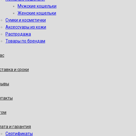
Мужские кошельки
Женские кошельки
Сумки и косметички
Аксессуары из кожи
Распродажа
Товары по брендам
ас
тавка и сроки
зывы
нтакты
том
ата и гарантия
Сертификаты