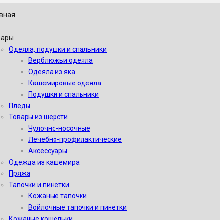
авная
вары
Одеяла, подушки и спальники
Верблюжьи одеяла
Одеяла из яка
Кашемировые одеяла
Подушки и спальники
Пледы
Товары из шерсти
Чулочно-носочные
Лечебно-профилактические
Аксессуары
Одежда из кашемира
Пряжа
Тапочки и пинетки
Кожаные тапочки
Войлочные тапочки и пинетки
Кожаные кошельки