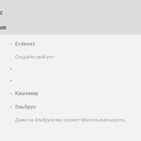
ог
ции
Erdenet
Создайте свой уют
Кашемир
Эльбрус
Даже на Эльбрусе вас согреет Монгольская шерсть