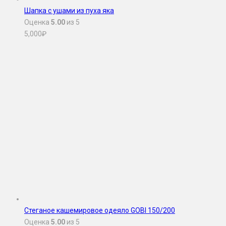
Шапка с ушами из пуха яка
Оценка
5.00
из 5
5,000
₽
Стеганое кашемировое одеяло GOBI 150/200
Оценка
5.00
из 5