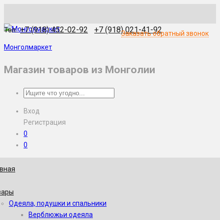
WhatsApp
Skype
Viber
Telegram
WeChat
+7 (918) 452-02-92
+7 (918) 021-41-92
Тел.:
Заказать обратный звонок
Монголмаркет
Магазин товаров из Монголии
Вход
Регистрация
0
0
авная
вары
Одеяла, подушки и спальники
Верблюжьи одеяла