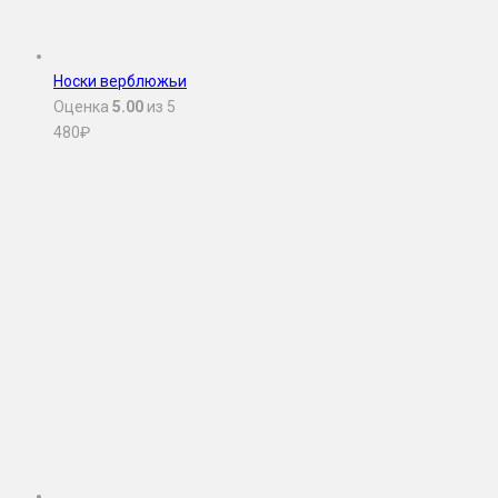
Носки верблюжьи
Оценка
5.00
из 5
480
₽