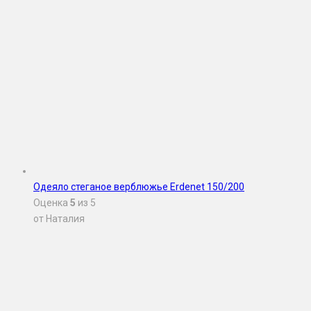
Одеяло стеганое верблюжье Erdenet 150/200
Оценка
5
из 5
от Наталия