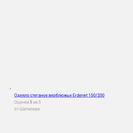
Одеяло стеганое верблюжье Erdenet 150/200
Оценка
5
из 5
от Шатилова