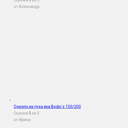
Оценка
5
из 5
от Александр
Одеяло из пуха яка Bodio`s 150/200
Оценка
5
из 5
от Ирина