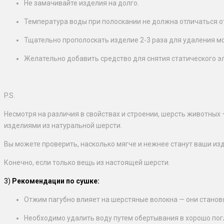
Не замачивайте изделия на долго.
Температура воды при полоскании не должна отличаться о
Тщательно прополоскать изделие 2-3 раза для удаления м
Желательно добавить средство для снятия статического э
P.S.
Несмотря на различия в свойствах и строении, шерсть животных 
изделиями из натуральной шерсти.
Вы можете проверить, насколько мягче и нежнее станут ваши изд
Конечно, если только вещь из настоящей шерсти.
3)
Рекомендации по сушке:
Отжим пагубно влияет на шерстяные волокна — они станов
Необходимо удалить воду путем обертывания в хорошо по