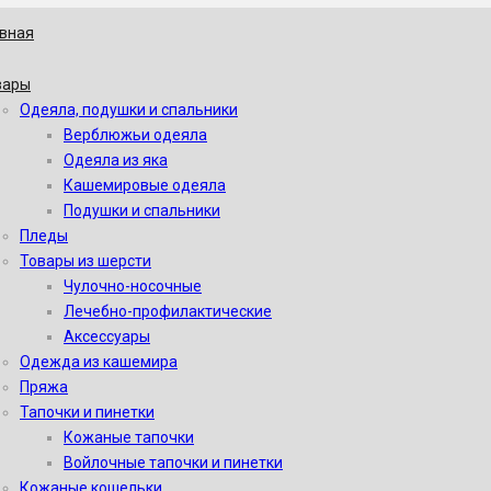
авная
вары
Одеяла, подушки и спальники
Верблюжьи одеяла
Одеяла из яка
Кашемировые одеяла
Подушки и спальники
Пледы
Товары из шерсти
Чулочно-носочные
Лечебно-профилактические
Аксессуары
Одежда из кашемира
Пряжа
Тапочки и пинетки
Кожаные тапочки
Войлочные тапочки и пинетки
Кожаные кошельки