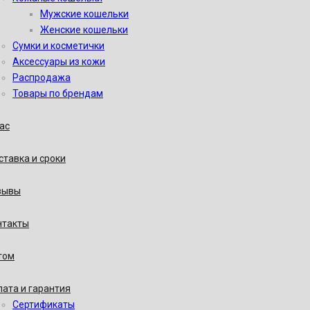
Мужские кошельки
Женские кошельки
Сумки и косметички
Аксессуары из кожи
Распродажа
Товары по брендам
ас
тавка и сроки
зывы
нтакты
том
ата и гарантия
Сертификаты