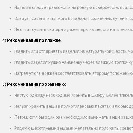
Изделие следует разложить на ровную поверхность, подло
Следует избегать прямого попадания солнечных лучей и с
Не стоит сушить свитера и джемперы из шерсти на плечик
4)
Рекомендации по глажке:
Гладить или отпаривать изделия из натуральной шерсти мо
Гладить изделия нужно наизнанку через влажную тряпочку
Нагрев утюга должен соответствовать второму положению.
5)
Рекомендации по хранению:
Чистую одежду необходимо хранить в шкафу. Более тяжелые
Нельзя хранить вещи в полиэтиленовых пакетах и любых д
Летом, хотя бы один раз необходимо вынимать вещи из шкаф
Рядом с шерстяными вещами желательно положить средст