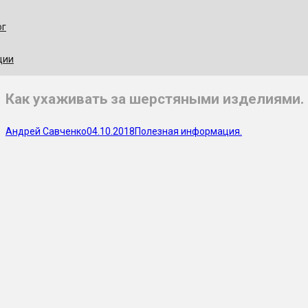
ог
ции
Как ухаживать за шерстяными изделиями.
Андрей Савченко
04.10.2018
Полезная информация.