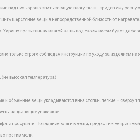
жив под низ хорошо впитывающую влагу ткань, придав ему ровную
ушить шерстяные вещи в непосредственной близости от нагревате
ах. Хорошо пропитанная влагой вещь под своим весом будет дефор
жно только строго соблюдая инструкции по уходу за изделием на 
.
 (не высокая температура)
 и объемные вещи укладываются вниз стопки, легкие – сверху тя
ругих не дышащих упаковках.
а, и просушить. Попадание влаги в вещи, придаст им неприятный,
во против моли.