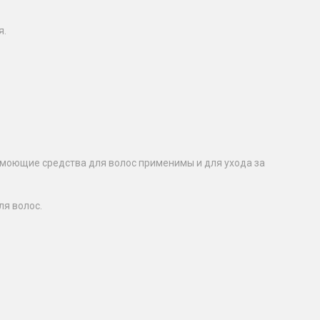
я.
е моющие средства для волос применимы и для ухода за
ля волос.