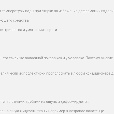
т температуры воды при стирки во избежание деформации издели
оющего средства.
лектричества и умягчения шерсти.
— это такой же волосяной покров как и у человека. Поэтому многи
елия, если их после стирки прополоскать в любом кондиционере д
ятся плотными, грубыми на ощупь и деформируются.
глощающую жидкость ткань, например в махровое полотенце.