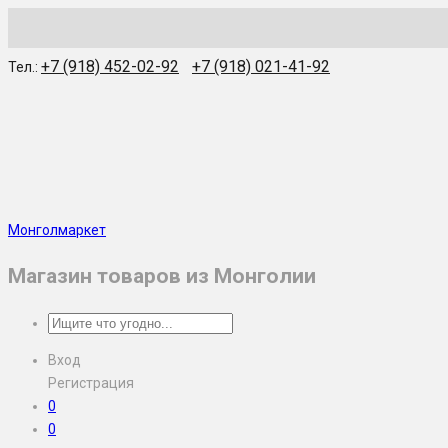
WhatsApp
Skype
Viber
Telegram
WeChat
+7 (918) 452-02-92
+7 (918) 021-41-92
Тел.:
Монголмаркет
Магазин товаров из Монголии
Вход
Регистрация
0
0