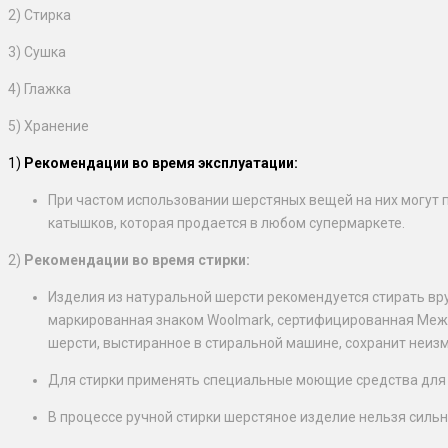
2) Стирка
3) Сушка
4) Глажка
5) Хранение
1)
Рекомендации во время эксплуатации:
При частом использовании шерстяных вещей на них могут 
катышков, которая продается в любом супермаркете.
2)
Рекомендации во время стирки:
Изделия из натуральной шерсти рекомендуется стирать вр
маркированная знаком Woolmark, сертифицированная Между
шерсти, выстиранное в стиральной машине, сохранит неиз
Для стирки применять специальные моющие средства для
В процессе ручной стирки шерстяное изделие нельзя сильно