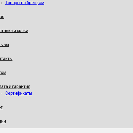
Товары по брендам
ас
тавка и сроки
зывы
нтакты
том
ата и гарантия
Сертификаты
ог
ции