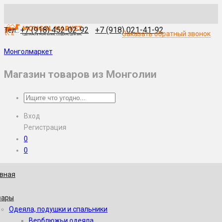
WhatsApp
Skype
Viber
Telegram
WeChat
+7 (918) 452-02-92
+7 (918) 021-41-92
Тел.:
Заказать обратный звонок
Монголмаркет
Магазин товаров из Монголии
Вход
Регистрация
0
0
авная
вары
Одеяла, подушки и спальники
Верблюжьи одеяла