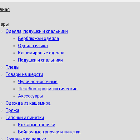
авная
вары
Одеяла, подушки и спальники
Верблюжьи одеяла
Одеяла из яка
Кашемировые одеяла
Подушки и спальники
Пледы
Товары из шерсти
Чулочно-носочные
Лечебно-профилактические
Аксессуары
Одежда из кашемира
Пряжа
Тапочки и пинетки
Кожаные тапочки
Войлочные тапочки и пинетки
Кожаные кошельки