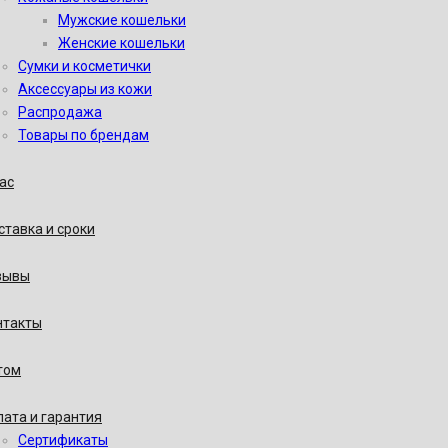
Мужские кошельки
Женские кошельки
Сумки и косметички
Аксессуары из кожи
Распродажа
Товары по брендам
ас
тавка и сроки
зывы
нтакты
том
ата и гарантия
Сертификаты