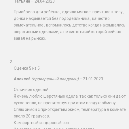
Татьяна
–
24.04.2023
Приобрела для ребёнка , одеяло мягкое, приятное к телу ,
дочка накрывается без пододеяльника , качество
замечательное , вспомнилось детство когда накрывались
шерстяными одеялами, а не синтетикой которой сейчас
завал на рынках.
Оценка
5
из 5
Алексей
(проверенный владелец)
–
21.01.2023
Отличное одеяло!
Я очень люблю шерстяные одела, так как только они дают
сухое тепло, не препятствуя при этом воздухообмену.
Сплю зимой с приоткрытым окном, температура в комнате
около 20 градусов.
Комфортный и здоровый сон.