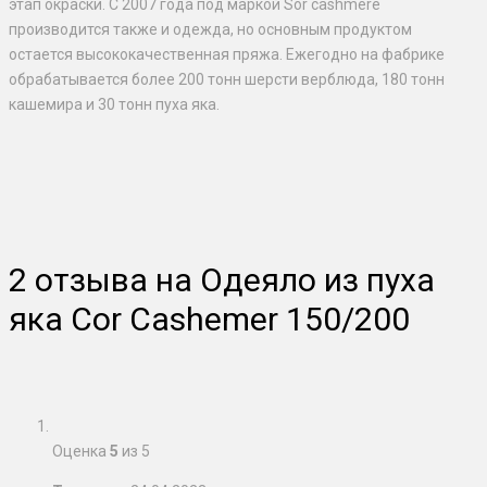
этап окраски. С 2007 года под маркой Sor cashmere
производится также и одежда, но основным продуктом
остается высококачественная пряжа. Ежегодно на фабрике
обрабатывается более 200 тонн шерсти верблюда, 180 тонн
кашемира и 30 тонн пуха яка.
2 отзыва на
Одеяло из пуха
яка Сor Cashemer 150/200
Оценка
5
из 5