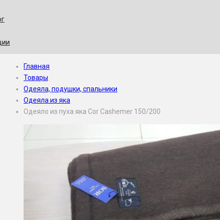
ог
ции
Главная
Товары
Одеяла, подушки, спальники
Одеяла из яка
Одеяло из пуха яка Сor Cashemer 150/200