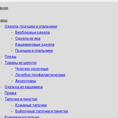
авная
вары
Одеяла, подушки и спальники
Верблюжьи одеяла
Одеяла из яка
Кашемировые одеяла
Подушки и спальники
Пледы
Товары из шерсти
Чулочно-носочные
Лечебно-профилактические
Аксессуары
Одежда из кашемира
Пряжа
Тапочки и пинетки
Кожаные тапочки
Войлочные тапочки и пинетки
Кожаные кошельки