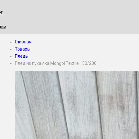
ог
ции
Главная
Товары
Пледы
Плед из пуха яка Mongol Textile 150/200