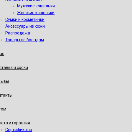
Мужские кошельки
Женские кошельки
Сумки и косметички
Аксессуары из кожи
Распродажа
Товары по брендам
ас
тавка и сроки
зывы
нтакты
том
ата и гарантия
Сертификаты