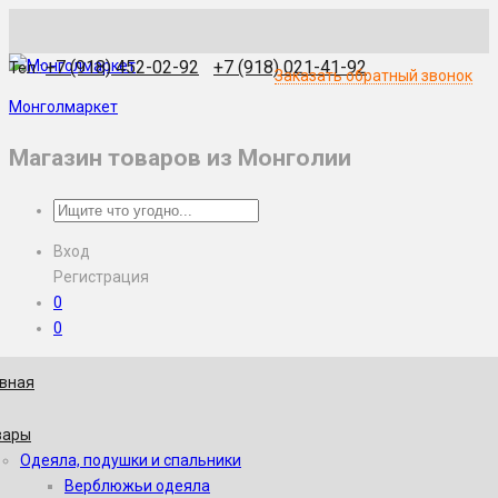
WhatsApp
Skype
Viber
Telegram
WeChat
+7 (918) 452-02-92
+7 (918) 021-41-92
Тел.:
Заказать обратный звонок
Монголмаркет
Магазин товаров из Монголии
Вход
Регистрация
0
0
авная
вары
Одеяла, подушки и спальники
Верблюжьи одеяла