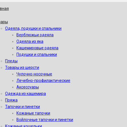
авная
вары
Одеяла, подушки и спальники
Верблюжьи одеяла
Одеяла из яка
Кашемировые одеяла
Подушки и спальники
Пледы
Товары из шерсти
Чулочно-носочные
Лечебно-профилактические
Аксессуары
Одежда из кашемира
Пряжа
Тапочки и пинетки
Кожаные тапочки
Войлочные тапочки и пинетки
Кожаные кошельки