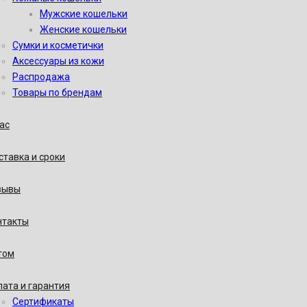
Мужские кошельки
Женские кошельки
Сумки и косметички
Аксессуары из кожи
Распродажа
Товары по брендам
ас
тавка и сроки
зывы
нтакты
том
ата и гарантия
Сертификаты