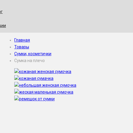
ог
ции
Главная
Товары
Сумки, косметички
Сумка на плечо