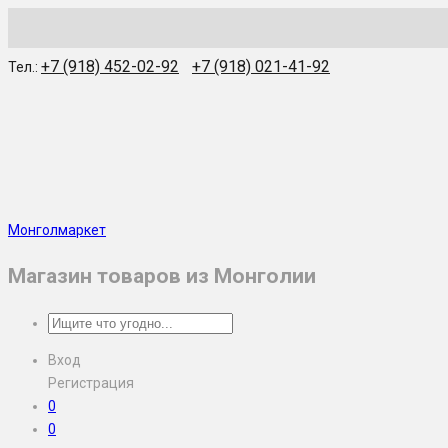
WhatsApp
Skype
Viber
Telegram
WeChat
+7 (918) 452-02-92
+7 (918) 021-41-92
Тел.:
Монголмаркет
Магазин товаров из Монголии
Вход
Регистрация
0
0