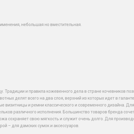
рименения, небольшая но вместительная.
ду. Традиции и правила кожевенного дела в стране кочевников п
вотных делят всего на два слоя, верхний из которых идет в галан
ные визитницы и ремни классического и современного дизайна. Дл
шельков различного исполнения. Большинство товаров бренда соч
жа сохраняет свою мягкость и служит очень долго. Для производс
рой – для дамских сумок и аксессуаров.