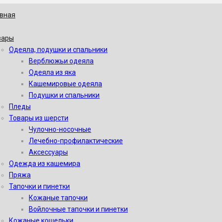
авная
вары
Одеяла, подушки и спальники
Верблюжьи одеяла
Одеяла из яка
Кашемировые одеяла
Подушки и спальники
Пледы
Товары из шерсти
Чулочно-носочные
Лечебно-профилактические
Аксессуары
Одежда из кашемира
Пряжа
Тапочки и пинетки
Кожаные тапочки
Войлочные тапочки и пинетки
Кожаные кошельки