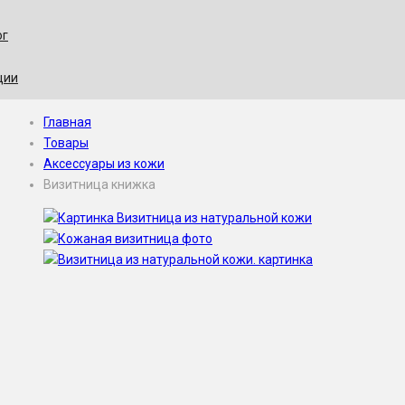
ог
ции
Главная
Товары
Аксессуары из кожи
Визитница книжка