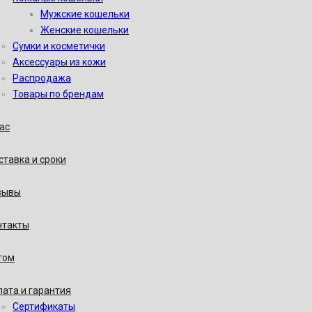
Мужские кошельки
Женские кошельки
Сумки и косметички
Аксессуары из кожи
Распродажа
Товары по брендам
ас
тавка и сроки
зывы
нтакты
том
ата и гарантия
Сертификаты