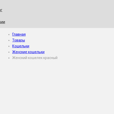
ог
ции
Главная
Товары
Кошельки
Женские кошельки
Женский кошелек красный