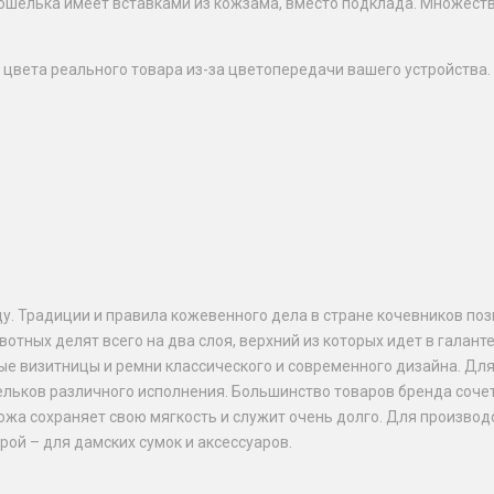
ошелька имеет вставками из кожзама, вместо подклада. Множество
 цвета реального товара из-за цветопередачи вашего устройства.
ду. Традиции и правила кожевенного дела в стране кочевников п
вотных делят всего на два слоя, верхний из которых идет в галан
ные визитницы и ремни классического и современного дизайна. Дл
шельков различного исполнения. Большинство товаров бренда соч
жа сохраняет свою мягкость и служит очень долго. Для производс
рой – для дамских сумок и аксессуаров.