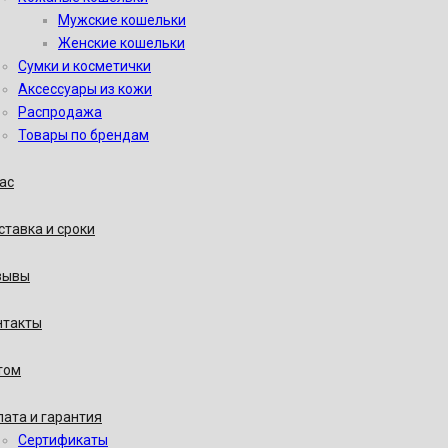
Мужские кошельки
Женские кошельки
Сумки и косметички
Аксессуары из кожи
Распродажа
Товары по брендам
ас
тавка и сроки
зывы
нтакты
том
ата и гарантия
Сертификаты