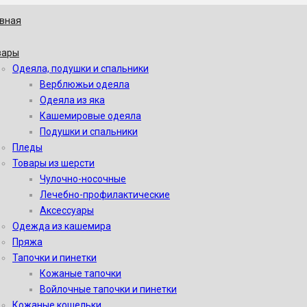
авная
вары
Одеяла, подушки и спальники
Верблюжьи одеяла
Одеяла из яка
Кашемировые одеяла
Подушки и спальники
Пледы
Товары из шерсти
Чулочно-носочные
Лечебно-профилактические
Аксессуары
Одежда из кашемира
Пряжа
Тапочки и пинетки
Кожаные тапочки
Войлочные тапочки и пинетки
Кожаные кошельки