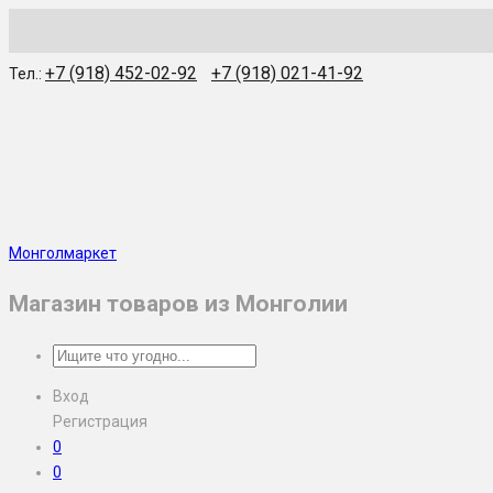
WhatsApp
Skype
Viber
Telegram
WeChat
+7 (918) 452-02-92
+7 (918) 021-41-92
Тел.:
Монголмаркет
Магазин товаров из Монголии
Вход
Регистрация
0
0