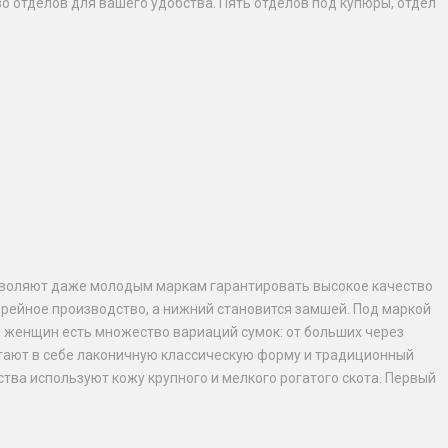
 отделов для вашего удобства. Пять отделов под купюры, отдел
озволяют даже молодым маркам гарантировать высокое качество
терейное производство, а нижний становится замшей. Под маркой
я женщин есть множество вариаций сумок: от больших через
етают в себе лаконичную классическую форму и традиционный
тва используют кожу крупного и мелкого рогатого скота. Первый