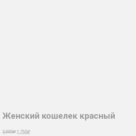
Женский кошелек красный
Первоначальная
Текущая
2,000
₽
1,750
₽