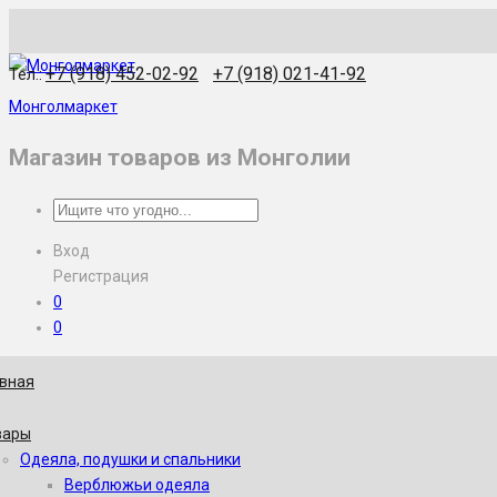
WhatsApp
Skype
Viber
Telegram
WeChat
+7 (918) 452-02-92
+7 (918) 021-41-92
Тел.:
Монголмаркет
Магазин товаров из Монголии
Вход
Регистрация
0
0
авная
вары
Одеяла, подушки и спальники
Верблюжьи одеяла