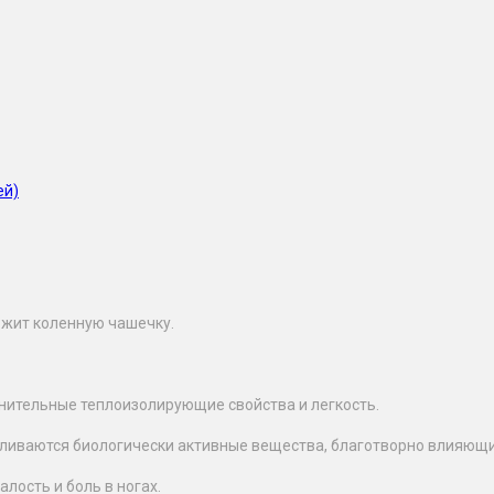
ей)
ржит коленную чашечку.
нительные теплоизолирующие свойства и легкость.
пливаются биологически активные вещества, благотворно влияющи
лость и боль в ногах.