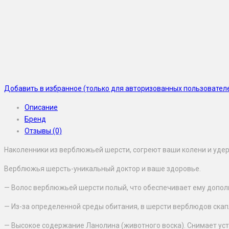
Добавить в избранное (только для авторизованных пользовател
Описание
Бренд
Отзывы (0)
Наколенники из верблюжьей шерсти, согреют ваши колени и уде
Верблюжья шерсть-уникальный доктор и ваше здоровье.
— Волос верблюжьей шерсти полый, что обеспечивает ему допол
— Из-за определенной среды обитания, в шерсти верблюдов ска
— Высокое содержание Ланолина (животного воска). Снимает уста