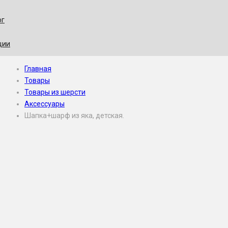
ог
ции
Главная
Товары
Товары из шерсти
Аксессуары
Шапка+шарф из яка, детская.