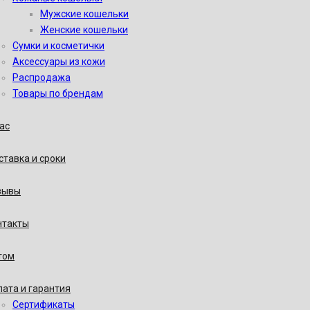
Мужские кошельки
Женские кошельки
Сумки и косметички
Аксессуары из кожи
Распродажа
Товары по брендам
ас
тавка и сроки
зывы
нтакты
том
ата и гарантия
Сертификаты