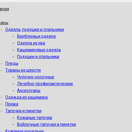
авная
вары
Одеяла, подушки и спальники
Верблюжьи одеяла
Одеяла из яка
Кашемировые одеяла
Подушки и спальники
Пледы
Товары из шерсти
Чулочно-носочные
Лечебно-профилактические
Аксессуары
Одежда из кашемира
Пряжа
Тапочки и пинетки
Кожаные тапочки
Войлочные тапочки и пинетки
Кожаные кошельки