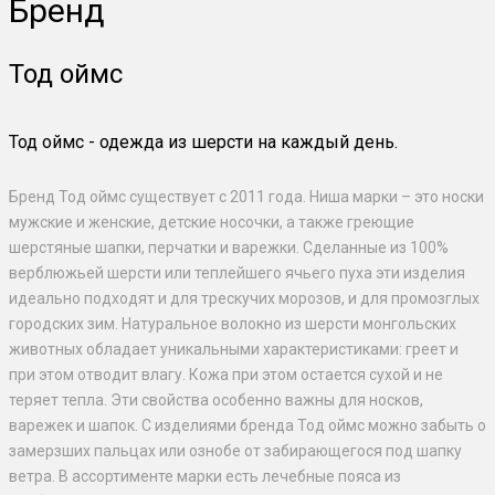
Бренд
Тод оймс
Тод оймс - одежда из шерсти на каждый день.
Бренд Тод оймс существует с 2011 года. Ниша марки – это носки
мужские и женские, детские носочки, а также греющие
шерстяные шапки, перчатки и варежки. Сделанные из 100%
верблюжьей шерсти или теплейшего ячьего пуха эти изделия
идеально подходят и для трескучих морозов, и для промозглых
городских зим. Натуральное волокно из шерсти монгольских
животных обладает уникальными характеристиками: греет и
при этом отводит влагу. Кожа при этом остается сухой и не
теряет тепла. Эти свойства особенно важны для носков,
варежек и шапок. С изделиями бренда Тод оймс можно забыть о
замерзших пальцах или ознобе от забирающегося под шапку
ветра. В ассортименте марки есть лечебные пояса из