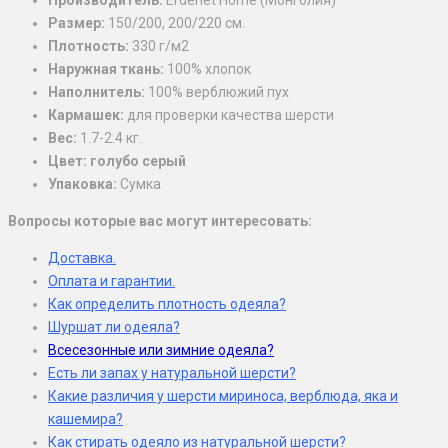
Производитель:
Erdenet Home (Монголия)
13,000₽
Размер:
150/200, 200/220 см.
Плотность:
330 г/м2
Наружная ткань:
100% хлопок
Наполнитель:
100% верблюжий пух
Кармашек:
для проверки качества шерсти
Вес:
1.7-2.4 кг.
Цвет: голубо серый
Упаковка:
Сумка
Вопросы которые вас могут интересовать:
Доставка.
Оплата и гарантии.
Как определить плотность одеяла?
Шуршат ли одеяла?
Всесезонные или зимние одеяла?
Есть ли запах у натуральной шерсти?
Какие различия у шерсти мириноса, верблюда, яка и
кашемира?
Как стирать одеяло из натуральной шерсти?