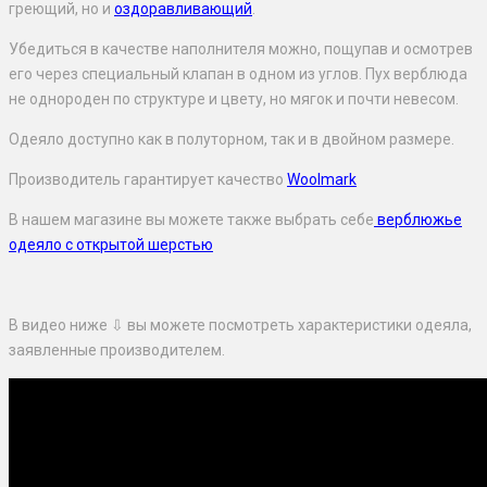
греющий, но и
оздоравливающий
.
Убедиться в качестве наполнителя можно, пощупав и осмотрев
его через специальный клапан в одном из углов. Пух верблюда
не однороден по структуре и цвету, но мягок и почти невесом.
Одеяло доступно как в полуторном, так и в двойном размере.
Производитель гарантирует качество
Woolmark
В нашем магазине вы можете также выбрать себе
верблюжье
одеяло с открытой шерстью
В видео ниже ⇩ вы можете посмотреть характеристики одеяла,
заявленные производителем.