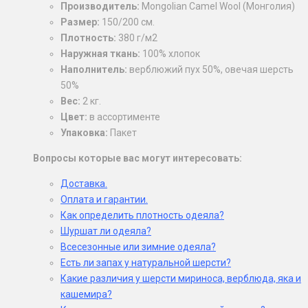
Производитель:
Mongolian Camel Wool (Монголия)
Размер:
150/200 см.
Плотность:
380 г/м2
Наружная ткань:
100% хлопок
Наполнитель:
верблюжий пух 50%, овечая шерсть
50%
Вес:
2 кг.
Цвет:
в ассортименте
Упаковка:
Пакет
Вопросы которые вас могут интересовать:
Доставка.
Оплата и гарантии.
Как определить плотность одеяла?
Шуршат ли одеяла?
Всесезонные или зимние одеяла?
Есть ли запах у натуральной шерсти?
Какие различия у шерсти мириноса, верблюда, яка и
кашемира?