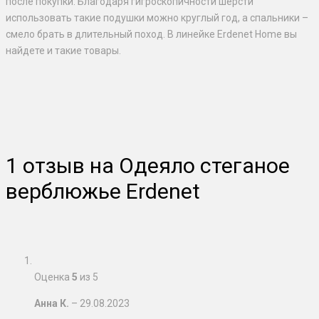
после покупки. Благодаря гигроскопичности шерсти
использовать такие подушки можно круглый год, а спальники –
смело брать в длительный поход. В линейке Erdenet Home вы
найдете и такие товары.
1 отзыв на
Одеяло стеганое
верблюжье Erdenet
Оценка
5
из 5
Анна К.
–
29.08.2023