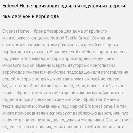
Erdenet Home производит одеяла и подушки из шерсти
яка, овечьей и верблюда.
Erdenet Home – бренд товаров для дома от крупного
монгольского концерна Natural Textile Group. Компания
занимается производством различных изделий из шерсти
верблюдов и пуха яков. В линейке Erdenet Home представлены
подушки и покрывала, которые произведены из лучшего
мирового сырья. Именно шерсть двугорбых монгольских
верблюдов считается наиболее подходящей для изготовления
вещей, которые напрямую контактируют с кожей человека.
Будь то тканый плед или стеганое одеяло, важно, чтобы сырье
было собрано в чистых с точки зрения экологии районах и не
подвергалось агрессивной химической обработке. Именно
такие изделия и объединены под маркой Erdenet Home. Не так
много производителей используют верблюжью шерсть или пух
в качестве наполнителя для подушек и спальников. Сырье стоит
недешево, но готовое изделия полностью себя оправдывает