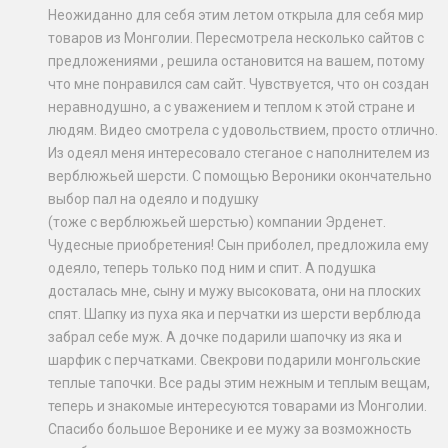
Неожиданно для себя этим летом открыла для себя мир
товаров из Монголии. Пересмотрела несколько сайтов с
предложениями , решила остановится на вашем, потому
что мне понравился сам сайт. Чувствуется, что он создан
неравнодушно, а с уважением и теплом к этой стране и
людям. Видео смотрела с удовольствием, просто отлично.
Из одеял меня интересовало стеганое с наполнителем из
верблюжьей шерсти. С помощью Вероники окончательно
выбор пал на одеяло и подушку
(тоже с верблюжьей шерстью) компании Эрденет.
Чудесные приобретения! Сын приболел, предложила ему
одеяло, теперь только под ним и спит. А подушка
досталась мне, сыну и мужу высоковата, они на плоских
спят. Шапку из пуха яка и перчатки из шерсти верблюда
забрал себе муж. А дочке подарили шапочку из яка и
шарфик с перчатками. Свекрови подарили монгольские
теплые тапочки. Все рады этим нежным и теплым вещам,
теперь и знакомые интересуются товарами из Монголии.
Спасибо большое Веронике и ее мужу за возможность