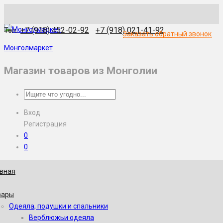
WhatsApp
Skype
Viber
Telegram
WeChat
+7 (918) 452-02-92
+7 (918) 021-41-92
Тел.:
Заказать обратный звонок
Монголмаркет
Магазин товаров из Монголии
Вход
Регистрация
0
0
авная
вары
Одеяла, подушки и спальники
Верблюжьи одеяла