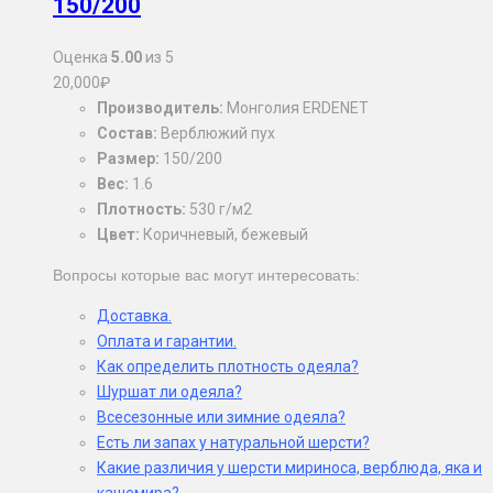
150/200
Оценка
5.00
из 5
20,000
₽
Производитель:
Монголия ERDENET
Состав:
Верблюжий пух
Размер:
150/200
Вес:
1.6
Плотность:
530 г/м2
Цвет:
Коричневый, бежевый
Вопросы которые вас могут интересовать:
Доставка.
Оплата и гарантии.
Как определить плотность одеяла?
Шуршат ли одеяла?
Всесезонные или зимние одеяла?
Есть ли запах у натуральной шерсти?
Какие различия у шерсти мириноса, верблюда, яка и
кашемира?