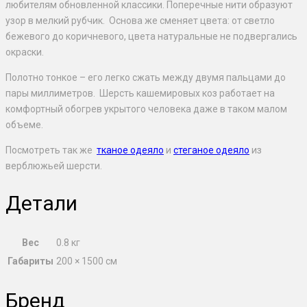
любителям обновленной классики. Поперечные нити образуют
узор в мелкий рубчик. Основа же сменяет цвета: от светло
бежевого до коричневого, цвета натуральные не подвергались
окраски.
Полотно тонкое – его легко сжать между двумя пальцами до
пары миллиметров. Шерсть кашемировых коз работает на
комфортный обогрев укрытого человека даже в таком малом
объеме.
Посмотреть так же
тканое одеяло
и
стеганое одеяло
из
верблюжьей шерсти.
Детали
Вес
0.8 кг
Габариты
200 × 1500 см
Бренд