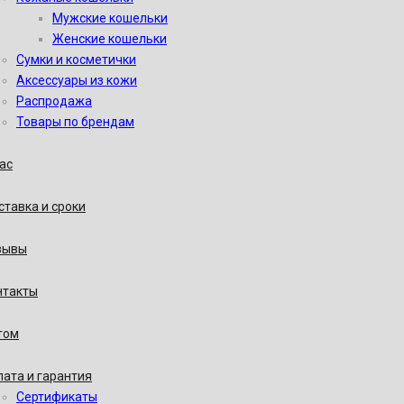
Мужские кошельки
Женские кошельки
Сумки и косметички
Аксессуары из кожи
Распродажа
Товары по брендам
ас
тавка и сроки
зывы
нтакты
том
ата и гарантия
Сертификаты