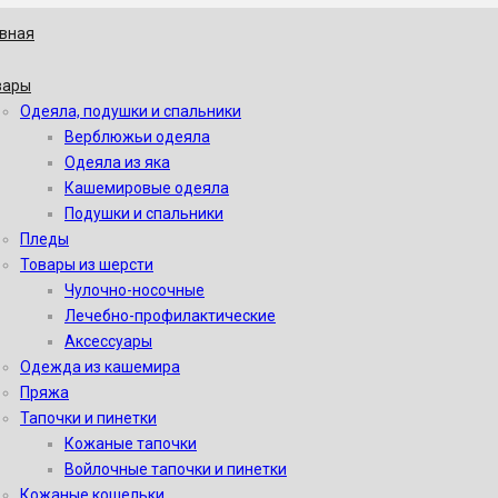
авная
вары
Одеяла, подушки и спальники
Верблюжьи одеяла
Одеяла из яка
Кашемировые одеяла
Подушки и спальники
Пледы
Товары из шерсти
Чулочно-носочные
Лечебно-профилактические
Аксессуары
Одежда из кашемира
Пряжа
Тапочки и пинетки
Кожаные тапочки
Войлочные тапочки и пинетки
Кожаные кошельки