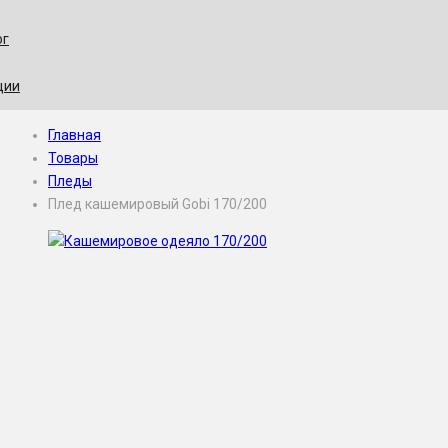
ог
ции
Главная
Товары
Пледы
Плед кашемировый Gobi 170/200